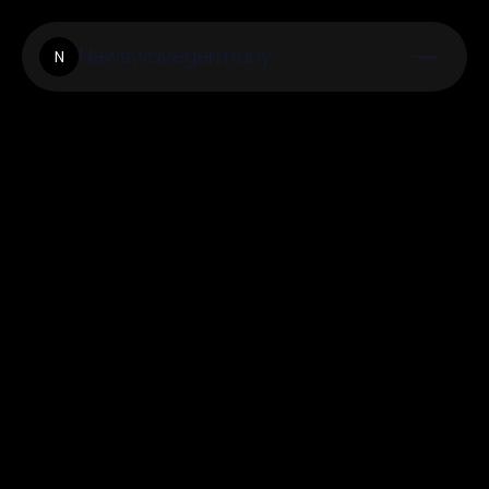
Newswavegermany
N