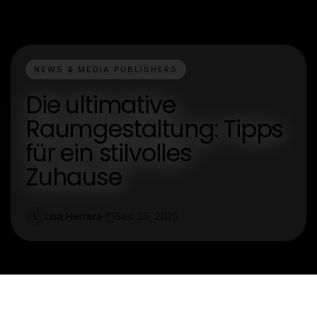
NEWS & MEDIA PUBLISHERS
Die ultimative
Raumgestaltung: Tipps
für ein stilvolles
Zuhause
Lisa Herrera
Sep 26, 2025
L