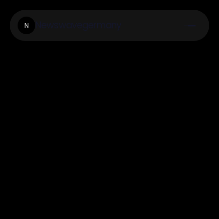
Newswavegermany
N