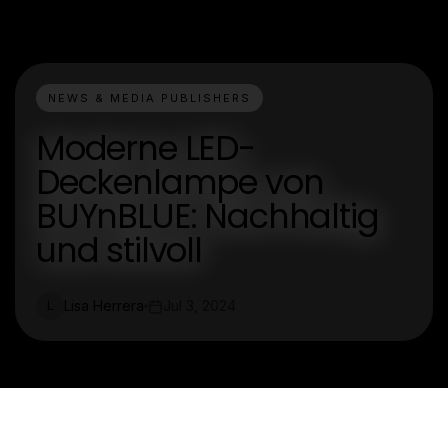
NEWS & MEDIA PUBLISHERS
Moderne LED-
Deckenlampe von
BUYnBLUE: Nachhaltig
und stilvoll
Lisa Herrera
Jul 3, 2024
L