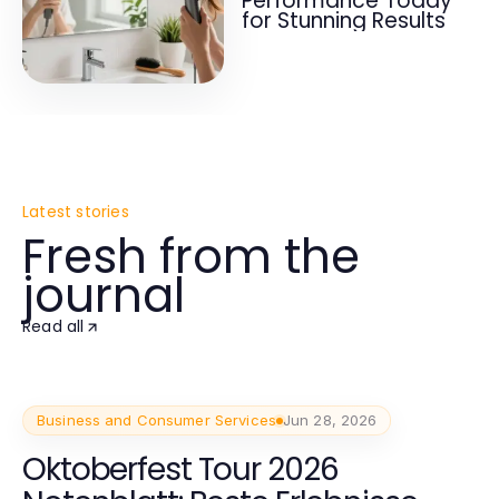
Performance Today
for Stunning Results
Latest stories
Fresh from the
journal
Read all
Business and Consumer Services
Jun 28, 2026
Oktoberfest Tour 2026