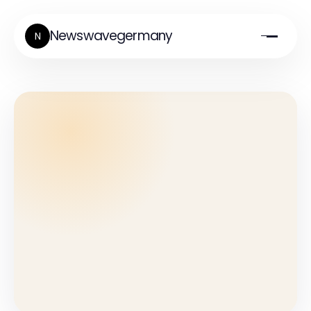
Newswavegermany
N