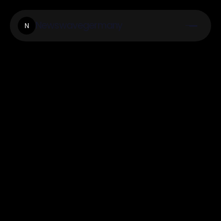
Newswavegermany
N