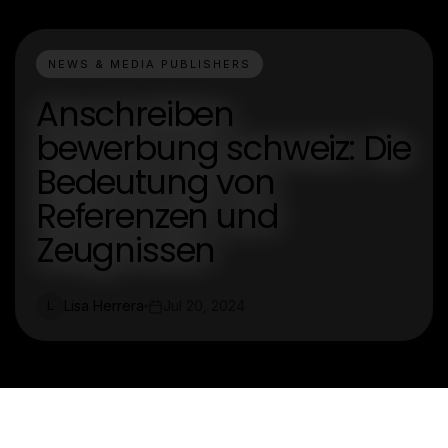
NEWS & MEDIA PUBLISHERS
Anschreiben
bewerbung schweiz: Die
Bedeutung von
Referenzen und
Zeugnissen
Lisa Herrera
Jul 20, 2024
L