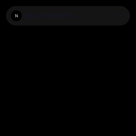
Newswavegermany
N