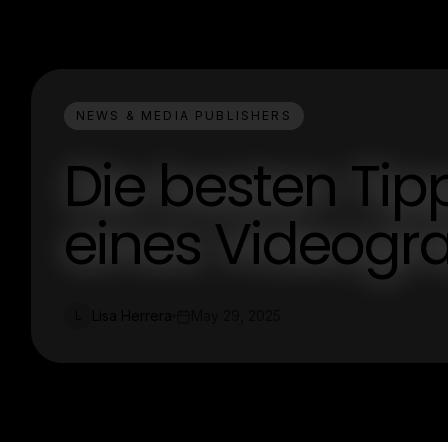
NEWS & MEDIA PUBLISHERS
Die besten Tip
eines Videogr
Lisa Herrera
May 29, 2025
L