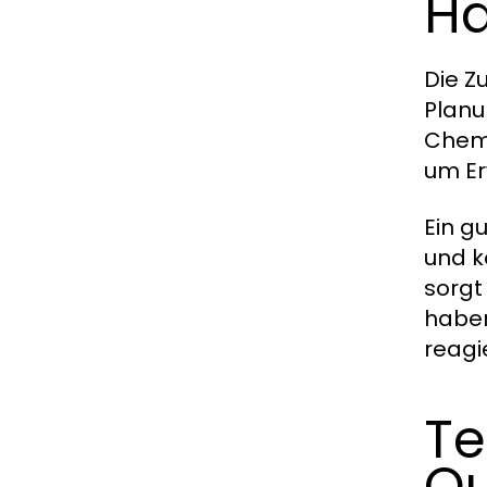
H
Die 
Planu
Chemi
um Er
Ein g
und k
sorgt
haben
reagi
Te
Qu