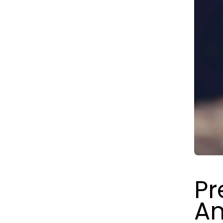
Pr
An