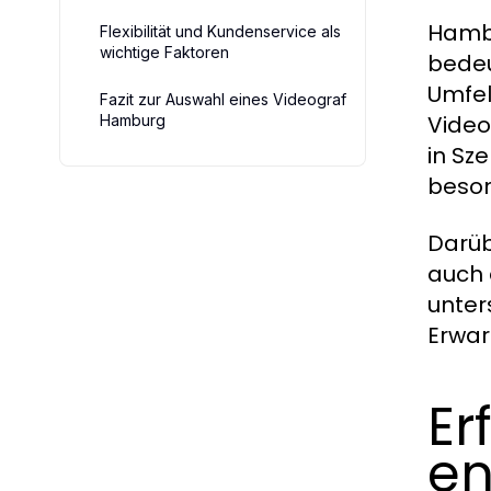
Hambu
Flexibilität und Kundenservice als
wichtige Faktoren
bedeu
Umfel
Fazit zur Auswahl eines Videograf
Video
Hamburg
in Sz
beson
Darüb
auch 
unter
Erwar
Er
en