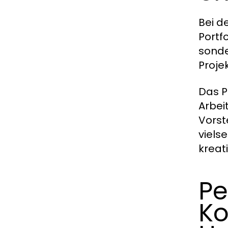
Bei d
Portf
sonde
Proje
Das Po
Arbei
Vorst
vielse
kreat
Pe
Ko