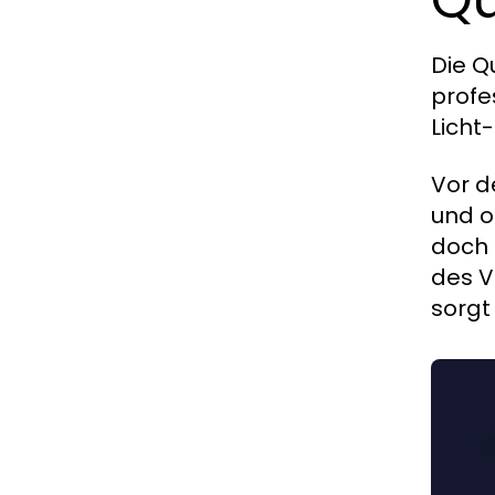
Die Q
profe
Licht
Vor d
und ob
doch 
des V
sorgt