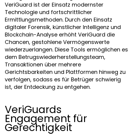
VeriGuard ist der Einsatz modernster
Technologie und fortschrittlicher
Ermittlungsmethoden. Durch den Einsatz
digitaler Forensik, künstlicher Intelligenz und
Blockchain-Analyse erhöht VeriGuard die
Chancen, gestohlene Vermögenswerte
wiederzuerlangen. Diese Tools ermöglichen es
dem Betrugswiederherstellungsteam,
Transaktionen über mehrere
Gerichtsbarkeiten und Plattformen hinweg zu
verfolgen, sodass es für Betrüger schwierig
ist, der Entdeckung zu entgehen.
VeriGuards
Engagement für
Gerechtigkeit