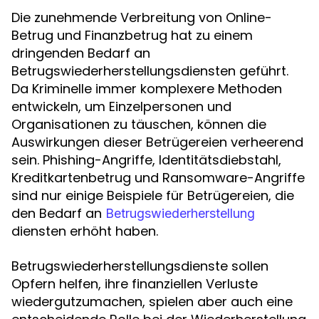
Die zunehmende Verbreitung von Online-
Betrug und Finanzbetrug hat zu einem
dringenden Bedarf an
Betrugswiederherstellungsdiensten geführt.
Da Kriminelle immer komplexere Methoden
entwickeln, um Einzelpersonen und
Organisationen zu täuschen, können die
Auswirkungen dieser Betrügereien verheerend
sein. Phishing-Angriffe, Identitätsdiebstahl,
Kreditkartenbetrug und Ransomware-Angriffe
sind nur einige Beispiele für Betrügereien, die
den Bedarf an
Betrugswiederherstellung
diensten erhöht haben.
Betrugswiederherstellungsdienste sollen
Opfern helfen, ihre finanziellen Verluste
wiedergutzumachen, spielen aber auch eine