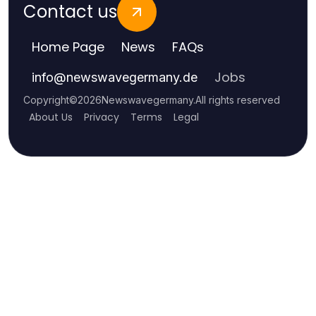
Contact us
Home Page
News
FAQs
Jobs
info
@
newswavegermany.de
Copyright
©
2026
Newswavegermany
.
All rights reserved
About Us
Privacy
Terms
Legal