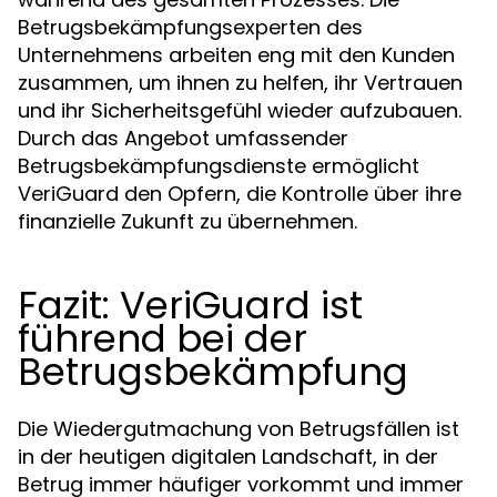
Betrugsbekämpfungsexperten des
Unternehmens arbeiten eng mit den Kunden
zusammen, um ihnen zu helfen, ihr Vertrauen
und ihr Sicherheitsgefühl wieder aufzubauen.
Durch das Angebot umfassender
Betrugsbekämpfungsdienste ermöglicht
VeriGuard den Opfern, die Kontrolle über ihre
finanzielle Zukunft zu übernehmen.
Fazit: VeriGuard ist
führend bei der
Betrugsbekämpfung
Die Wiedergutmachung von Betrugsfällen ist
in der heutigen digitalen Landschaft, in der
Betrug immer häufiger vorkommt und immer