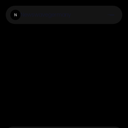
Newswavegermany
N