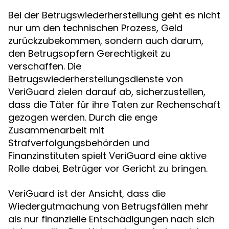
Bei der Betrugswiederherstellung geht es nicht
nur um den technischen Prozess, Geld
zurückzubekommen, sondern auch darum,
den Betrugsopfern Gerechtigkeit zu
verschaffen. Die
Betrugswiederherstellungsdienste von
VeriGuard zielen darauf ab, sicherzustellen,
dass die Täter für ihre Taten zur Rechenschaft
gezogen werden. Durch die enge
Zusammenarbeit mit
Strafverfolgungsbehörden und
Finanzinstituten spielt VeriGuard eine aktive
Rolle dabei, Betrüger vor Gericht zu bringen.
VeriGuard ist der Ansicht, dass die
Wiedergutmachung von Betrugsfällen mehr
als nur finanzielle Entschädigungen nach sich