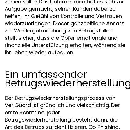
ziehen sollte. Das Unternehmen hat es sich zur
Aufgabe gemacht, seinen Kunden dabei zu
helfen, ihr Gefühl von Kontrolle und Vertrauen
wiederzuerlangen. Dieser ganzheitliche Ansatz
zur Wiedergutmachung von Betrugsfällen
stellt sicher, dass die Opfer emotionale und
finanzielle Unterstützung erhalten, während sie
ihr Leben wieder aufbauen.
Ein umfassender
Betrugswiederherstellun
Der Betrugswiederherstellungsprozess von
VeriGuard ist gründlich und vielschichtig. Der
erste Schritt bei jeder
Betrugswiederherstellung besteht darin, die
Art des Betrugs zu identifizieren. Ob Phishing,