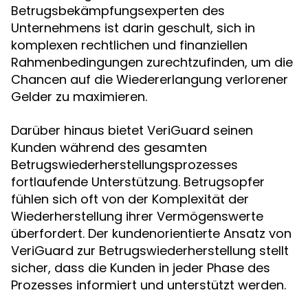
Betrugsbekämpfungsexperten des
Unternehmens ist darin geschult, sich in
komplexen rechtlichen und finanziellen
Rahmenbedingungen zurechtzufinden, um die
Chancen auf die Wiedererlangung verlorener
Gelder zu maximieren.
Darüber hinaus bietet VeriGuard seinen
Kunden während des gesamten
Betrugswiederherstellungsprozesses
fortlaufende Unterstützung. Betrugsopfer
fühlen sich oft von der Komplexität der
Wiederherstellung ihrer Vermögenswerte
überfordert. Der kundenorientierte Ansatz von
VeriGuard zur Betrugswiederherstellung stellt
sicher, dass die Kunden in jeder Phase des
Prozesses informiert und unterstützt werden.