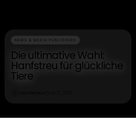
NEWS & MEDIA PUBLISHERS
Die ultimative Wahl:
Hanfstreu für glückliche
Tiere
Lisa Herrera
Jul 17, 2025
L