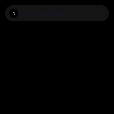
Newswavegermany
N