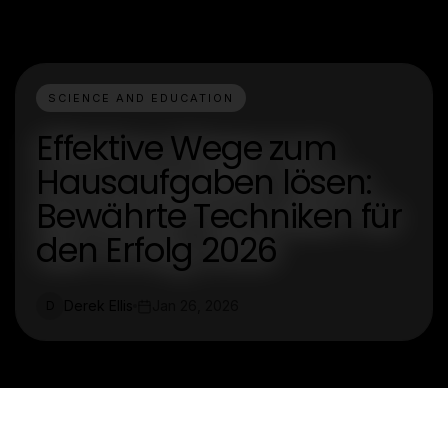
SCIENCE AND EDUCATION
Effektive Wege zum
Hausaufgaben lösen:
Bewährte Techniken für
den Erfolg 2026
Derek Ellis
Jan 26, 2026
D