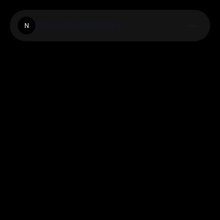
Newswavegermany
N