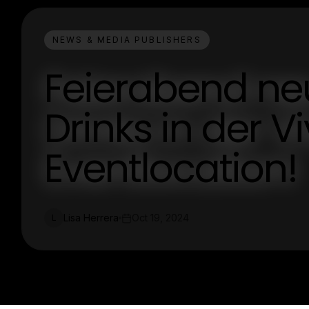
NEWS & MEDIA PUBLISHERS
Feierabend neu 
Drinks in der Vi
Eventlocation!
Lisa Herrera
Oct 19, 2024
L