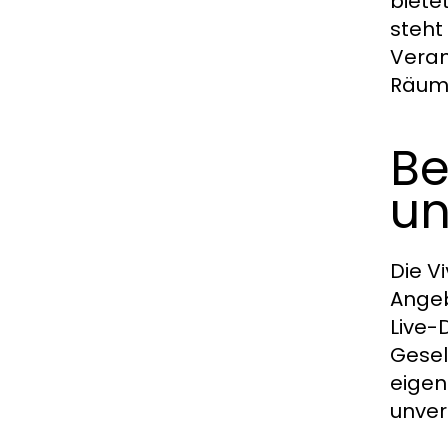
biete
steht
Veran
Räume
Be
un
Die
Vi
Angeb
Live-
Gesel
eigen
unver