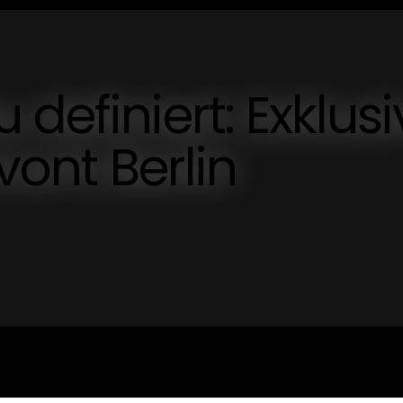
definiert: Exklusi
vont Berlin