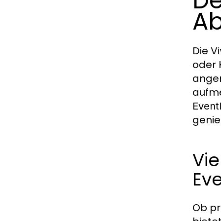
De
A
Die
Vi
oder 
angen
aufme
Event
genie
Vie
Eve
Ob pr