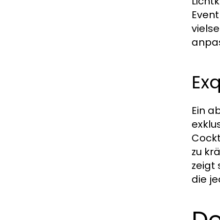
Licht
Event
viels
anpas
Exq
Ein a
exklu
Cockt
zu krä
zeigt
die j