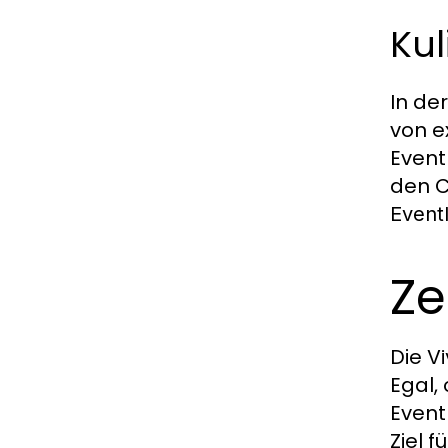
Kul
In de
von e
Event
den C
Event
Ze
Die
Vi
Egal,
Event
Ziel 