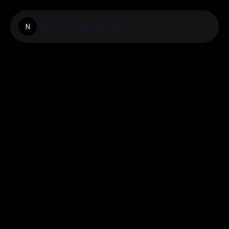
Newswavegermany
N