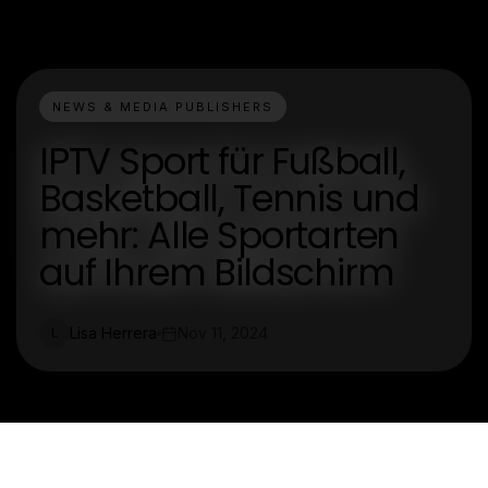
NEWS & MEDIA PUBLISHERS
IPTV Sport für Fußball,
Basketball, Tennis und
mehr: Alle Sportarten
auf Ihrem Bildschirm
Lisa Herrera
Nov 11, 2024
L