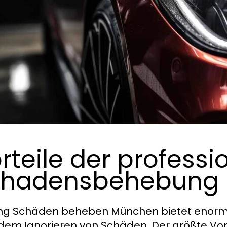
rteile der professi
chadensbehebung
ng Schäden beheben München bietet enorm
dem Ignorieren von Schäden. Der größte Vo