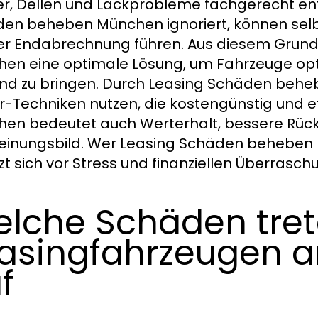
er, Dellen und Lackprobleme fachgerecht e
en beheben München ignoriert, können selb
er Endabrechnung führen. Aus diesem Grun
en eine optimale Lösung, um Fahrzeuge opti
nd zu bringen. Durch Leasing Schäden behe
r-Techniken nutzen, die kostengünstig und e
en bedeutet auch Werterhalt, bessere Rüc
einungsbild. Wer Leasing Schäden beheben M
zt sich vor Stress und finanziellen Überrasch
lche Schäden tret
asingfahrzeugen a
f