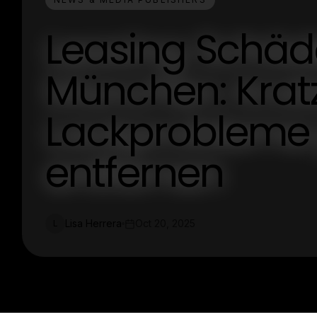
Leasing Schä
München: Kratz
Lackprobleme 
entfernen
Lisa Herrera
Oct 20, 2025
L