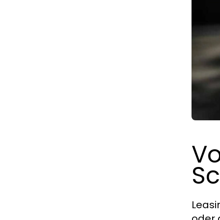
Vo
S
Leasi
oder 