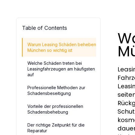
Table of Contents
Wa
Mü
Warum Leasing Schäden beheben
München so wichtig ist
Welche Schäden treten bei
Leasi
Leasingfahrzeugen am häufigsten
auf
Fahrz
Leasi
Professionelle Methoden zur
seite
Schadensbeseitigung
Rückg
Vorteile der professionellen
Schut
Schadensbehebung
kosme
Der richtige Zeitpunkt für die
dauer
Reparatur