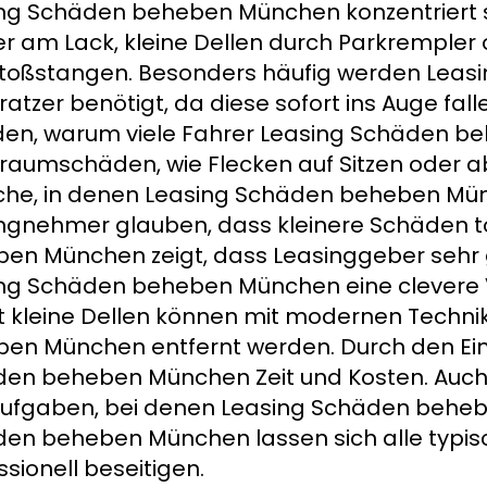
ng Schäden beheben München konzentriert s
er am Lack, kleine Dellen durch Parkremple
toßstangen. Besonders häufig werden Leas
ratzer benötigt, da diese sofort ins Auge fa
en, warum viele Fahrer Leasing Schäden b
raumschäden, wie Flecken auf Sitzen oder abg
che, in denen Leasing Schäden beheben Mün
ngnehmer glauben, dass kleinere Schäden t
en München zeigt, dass Leasinggeber sehr g
ng Schäden beheben München eine clevere 
t kleine Dellen können mit modernen Techn
en München entfernt werden. Durch den Ein
en beheben München Zeit und Kosten. Auc
ufgaben, bei denen Leasing Schäden beheb
en beheben München lassen sich alle typis
ssionell beseitigen.