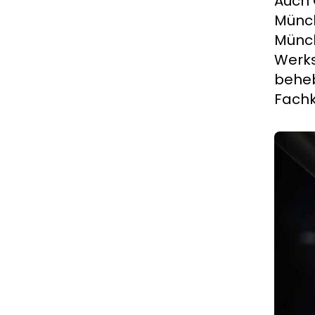
Auch 
Münch
Münch
Werks
beheb
Fachk