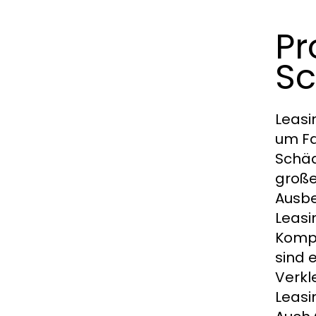
Pr
Sc
Leasi
um Fa
Schäd
große
Ausbe
Leasi
Kompl
sind 
Verkl
Leasi