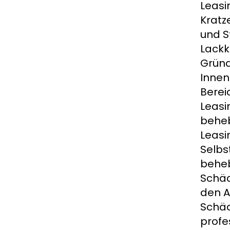
Leasi
Kratz
und S
Lackk
Gründ
Innen
Berei
Leasi
beheb
Leasi
Selbs
beheb
Schäd
den A
Schäd
profe