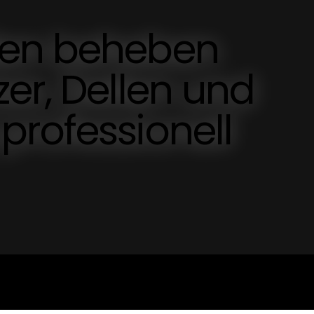
den beheben
er, Dellen und
professionell