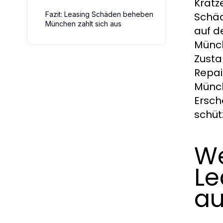
Kratz
Fazit: Leasing Schäden beheben
Schäd
München zahlt sich aus
auf d
Münch
Zusta
Repai
Münch
Ersch
schüt
We
Le
au