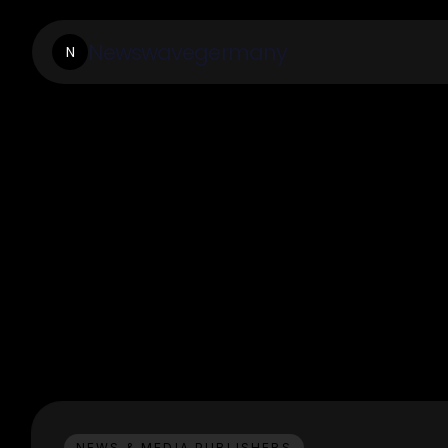
Newswavegermany
N
NEWS & MEDIA PUBLISHERS