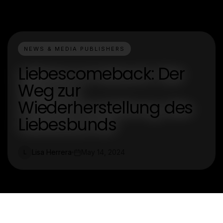
NEWS & MEDIA PUBLISHERS
Liebescomeback: Der
Weg zur
Wiederherstellung des
Liebesbunds
Lisa Herrera
May 14, 2024
L