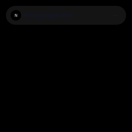
Newswavegermany
N