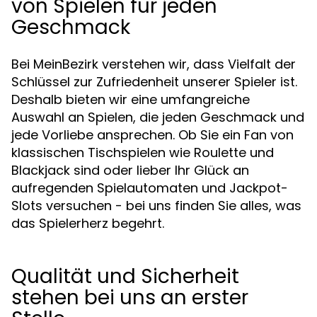
von Spielen für jeden
Geschmack
Bei MeinBezirk verstehen wir, dass Vielfalt der
Schlüssel zur Zufriedenheit unserer Spieler ist.
Deshalb bieten wir eine umfangreiche
Auswahl an Spielen, die jeden Geschmack und
jede Vorliebe ansprechen. Ob Sie ein Fan von
klassischen Tischspielen wie Roulette und
Blackjack sind oder lieber Ihr Glück an
aufregenden Spielautomaten und Jackpot-
Slots versuchen - bei uns finden Sie alles, was
das Spielerherz begehrt.
Qualität und Sicherheit
stehen bei uns an erster