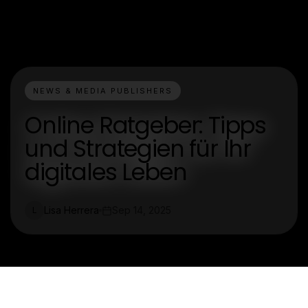
NEWS & MEDIA PUBLISHERS
Online Ratgeber: Tipps
und Strategien für Ihr
digitales Leben
Lisa Herrera
Sep 14, 2025
L