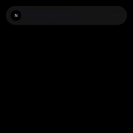
Newswavegermany
N