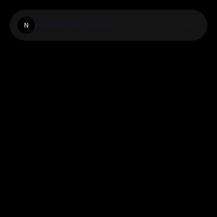
Newswavegermany
N