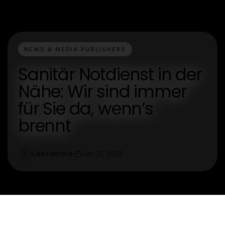
NEWS & MEDIA PUBLISHERS
Sanitär Notdienst in der
Nähe: Wir sind immer
für Sie da, wenn’s
brennt
Lisa Herrera
Jan 31, 2025
L