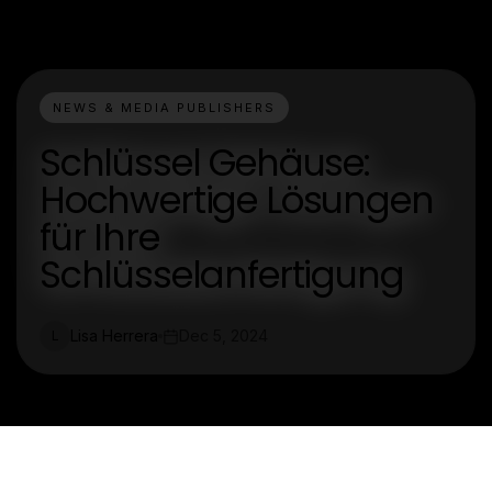
NEWS & MEDIA PUBLISHERS
Schlüssel Gehäuse:
Hochwertige Lösungen
für Ihre
Schlüsselanfertigung
Lisa Herrera
Dec 5, 2024
L