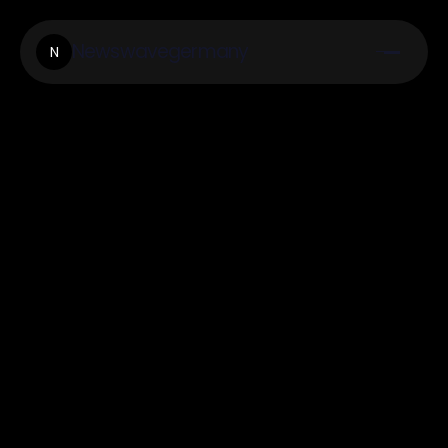
Newswavegermany
N