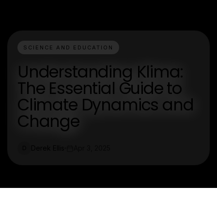
SCIENCE AND EDUCATION
Understanding Klima:
The Essential Guide to
Climate Dynamics and
Change
Derek Ellis
Apr 3, 2025
D