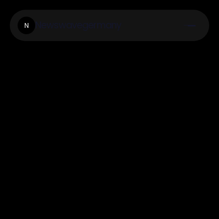
Newswavegermany
N