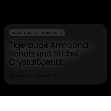
NEWS & MEDIA PUBLISHERS
Tigerauge Armband –
Schutz und Stil bei
CrystalScents
Lisa Herrera
Dec 6, 2025
L